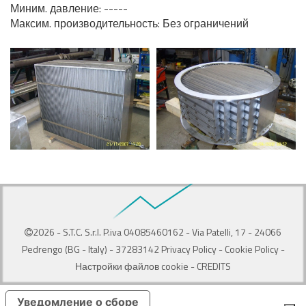
Миним. давление: -----
Максим. производительность: Без ограничений
2026 -
S.T.C. S.r.l.
P.iva 04085460162 - Via Patelli, 17 - 24066
Pedrengo (BG - Italy) - 37283142
Privacy Policy
-
Cookie Policy
-
Настройки файлов cookie
-
CREDITS
Уведомление о сборе